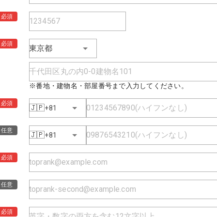
必須
必須
東京都
※番地・建物名・部屋番号まで入力してください。
必須
🇯🇵
+81
任意
🇯🇵
+81
必須
任意
必須