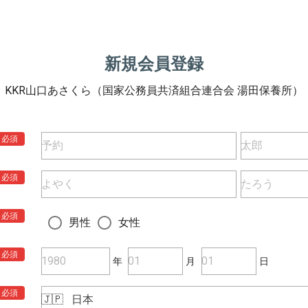
新規会員登録
KKR山口あさくら（国家公務員共済組合連合会 湯田保養所）
必須
必須
必須
男性
女性
必須
年
月
日
必須
🇯🇵
日本