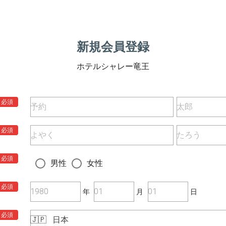
新規会員登録
ホテルシャレー竜王
必須
必須
必須
男性
女性
必須
年
月
日
必須
🇯🇵
日本