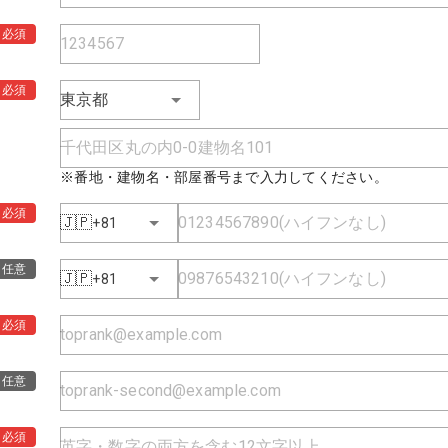
必須
必須
東京都
※番地・建物名・部屋番号まで入力してください。
必須
🇯🇵
+81
任意
🇯🇵
+81
必須
任意
必須