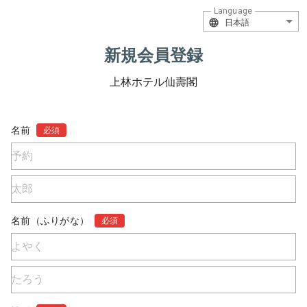
Language
日本語
新規会員登録
上林ホテル仙壽閣
名前
必須
名前（ふりがな）
必須