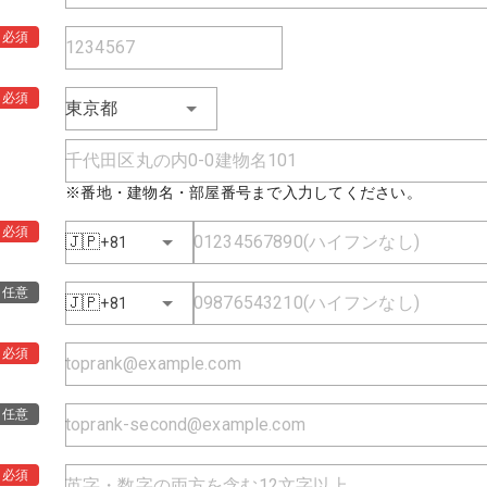
必須
必須
東京都
※番地・建物名・部屋番号まで入力してください。
必須
🇯🇵
+81
任意
🇯🇵
+81
必須
任意
必須