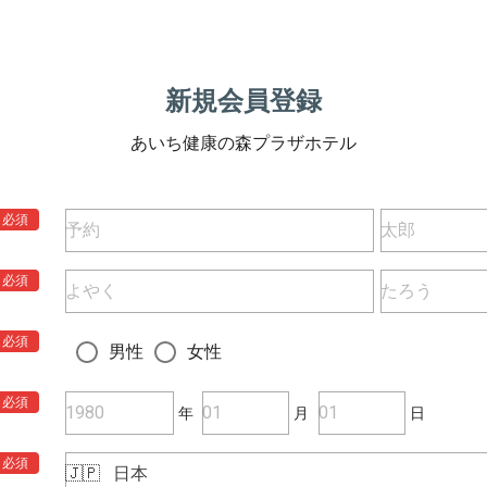
新規会員登録
あいち健康の森プラザホテル
必須
必須
必須
男性
女性
必須
年
月
日
必須
🇯🇵
日本