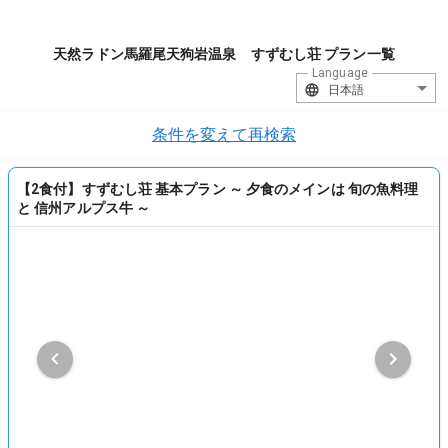
天然ラドン馬羅尾天狗岩温泉 すずむし荘 プラン一覧
Language
日本語
条件を変えて再検索
【2食付】すずむし荘 基本プラン ～ 夕食のメインは 旬の魚料理
と 信州アルプス牛 ～