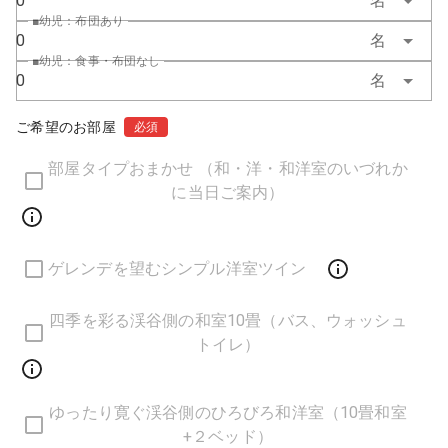
0
名
■幼児：布団あり
0
名
■幼児：食事・布団なし
0
名
ご希望のお部屋
必須
部屋タイプおまかせ （和・洋・和洋室のいづれか
に当日ご案内）
ゲレンデを望むシンプル洋室ツイン
四季を彩る渓谷側の和室10畳（バス、ウォッシュ
トイレ）
ゆったり寛ぐ渓谷側のひろびろ和洋室（10畳和室
+２ベッド）