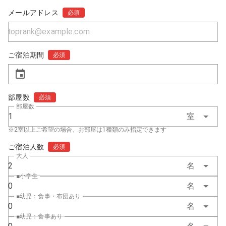
メールアドレス
必須
ご宿泊期間
必須
部屋数
必須
部屋数
1
室
※2室以上ご希望の場合、お部屋は1種類のみ指定できます
ご宿泊人数
必須
大人
2
名
■小学生
0
名
■幼児：食事・布団あり
0
名
■幼児：食事あり