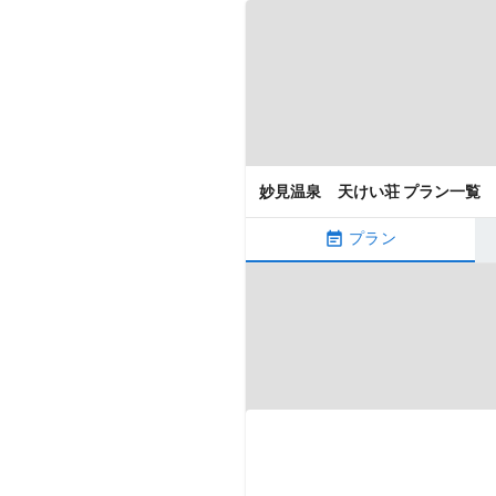
妙見温泉 天けい荘 プラン一覧
プラン