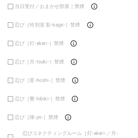
当日受付／おまかせ部屋｜禁煙
忍び［特別室 影-kage-］禁煙
忍び［灯-akari-］禁煙
忍び［月-tsuki-］禁煙
忍び［星-hoshi-］禁煙
忍び［響-hibiki-］禁煙
忍び［陣-jin-］禁煙
忍びコネクティングルーム［灯-akari-／月-