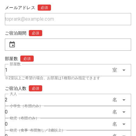
メールアドレス
必須
ご宿泊期間
必須
部屋数
必須
部屋数
1
室
※2室以上ご希望の場合、お部屋は1種類のみ指定できます
ご宿泊人数
必須
大人
2
名
小学生（布団のみ）
0
名
幼児（布団のみ）
0
名
幼児（食事･布団無し／2歳以上）