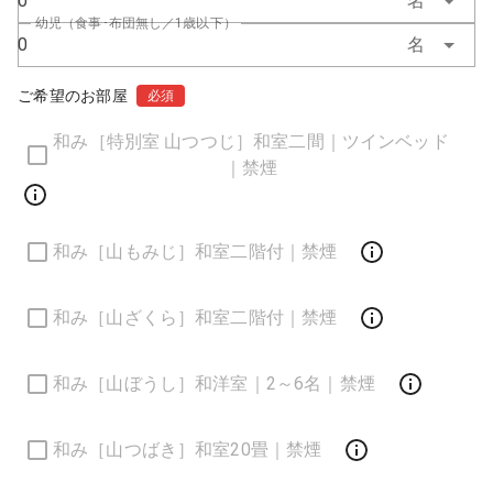
0
名
幼児（食事･布団無し／1歳以下）
0
名
ご希望のお部屋
必須
和み［特別室 山つつじ］和室二間｜ツインベッド
｜禁煙
和み［山もみじ］和室二階付｜禁煙
和み［山ざくら］和室二階付｜禁煙
和み［山ぼうし］和洋室｜2～6名｜禁煙
和み［山つばき］和室20畳｜禁煙