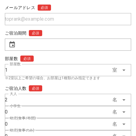
メールアドレス
必須
ご宿泊期間
必須
部屋数
必須
部屋数
1
室
※2室以上ご希望の場合、お部屋は1種類のみ指定できます
ご宿泊人数
必須
大人
2
名
小学生
0
名
幼児(食事/布団)
0
名
幼児(食事のみ)